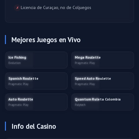
Licencia de Curaçao, no de Coljuegos
✗
Mejores Juegos en Vivo
Ice Fishing
Mega Roulette
Evolution
Pragmatic Play
Spanish Roulette
Speed Auto Roulette
Pragmatic Play
Pragmatic Play
Auto Roulette
Quantum Ruleta Colombia
Pragmatic Play
Palytech
Info del Casino