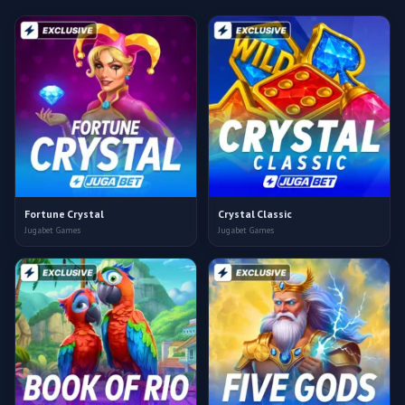
Fortune Crystal
Crystal Classic
Jugabet Games
Jugabet Games