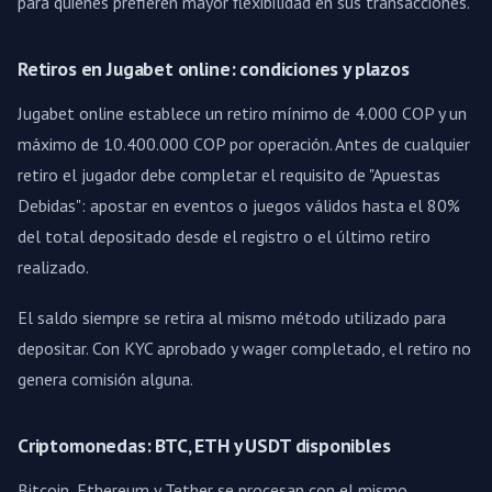
para quienes prefieren mayor flexibilidad en sus transacciones.
Retiros en Jugabet online: condiciones y plazos
Jugabet online establece un retiro mínimo de 4.000 COP y un
máximo de 10.400.000 COP por operación. Antes de cualquier
retiro el jugador debe completar el requisito de "Apuestas
Debidas": apostar en eventos o juegos válidos hasta el 80%
del total depositado desde el registro o el último retiro
realizado.
El saldo siempre se retira al mismo método utilizado para
depositar. Con KYC aprobado y wager completado, el retiro no
genera comisión alguna.
Criptomonedas: BTC, ETH y USDT disponibles
Bitcoin, Ethereum y Tether se procesan con el mismo