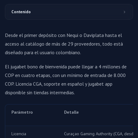
Contenido
Jugabet - main content
Desde el primer depósito con Nequi o Daviplata hasta el
acceso al catálogo de más de 29 proveedores, todo está
diseñado para el usuario colombiano.
El jugabet bono de bienvenida puede llegar a 4 millones de
COP en cuatro etapas, con un mínimo de entrada de 8.000
COP. Licencia CGA, soporte en español y jugabet app
disponible sin tiendas intermedias.
Parámetro
Detalle
Licencia
Curaçao Gaming Authority (CGA, desde