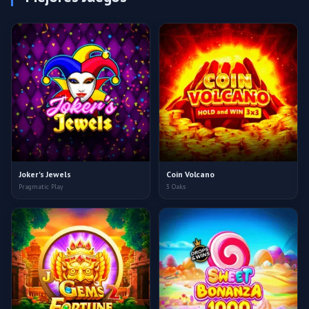
Joker's Jewels
Coin Volcano
Pragmatic Play
3 Oaks