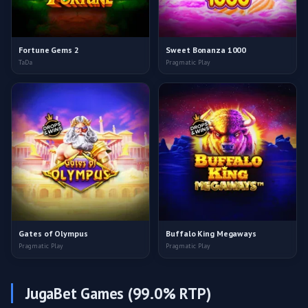
Fortune Gems 2
Sweet Bonanza 1000
TaDa
Pragmatic Play
Gates of Olympus
Buffalo King Megaways
Pragmatic Play
Pragmatic Play
JugaBet Games (99.0% RTP)