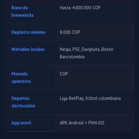
Bono de
Hasta 4.000.000 COP
bienvenida
Depósito mínimo
8.000 COP
Métodos locales
Nequi, PSE, Daviplata, Botón
Bancolombia
Moneda
COP
operativa
Deportes
Liga BetPlay, fútbol colombiano
destacados
App móvil
APK Android + PWA iOS